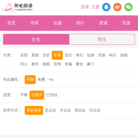
登录
注册
首页
书库
短篇
排行
搜索
充值
女生
男生
分类：
全部
悬疑
历史
军事
玄幻
奇幻
仙侠
武侠
科幻
游戏
同人
都市
校园
言情
穿越
重生
豪门
vip
作品属性：
不限
免费
进度：
不限
连载中
已完结
排序方式：
最新更新
总点击
月点击
周点击
日点击