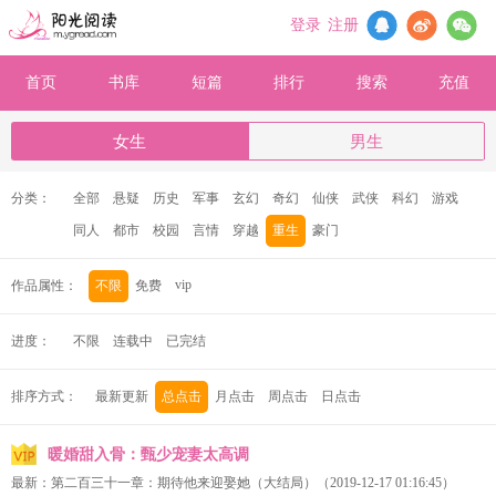
登录
注册
首页
书库
短篇
排行
搜索
充值
女生
男生
分类：
全部
悬疑
历史
军事
玄幻
奇幻
仙侠
武侠
科幻
游戏
同人
都市
校园
言情
穿越
重生
豪门
vip
作品属性：
不限
免费
进度：
不限
连载中
已完结
排序方式：
最新更新
总点击
月点击
周点击
日点击
暖婚甜入骨：甄少宠妻太高调
最新：
第二百三十一章：期待他来迎娶她（大结局）
（2019-12-17 01:16:45）