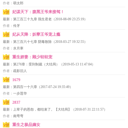
作者：
萌太郎
妃谋天下：腹黑王爷来接驾！
最新：
第三百三十九章 我生君老
（2018-08-09 23:25:19）
作者：
伶牙
妃从天降：妖孽王爷宠上瘾
最新：
第三百六十七章 阴毒散除
（2018-03-27 19:32:55）
作者：
水月寒
重生娇妻：顾少轻轻宠
最新：
第276章：受到制裁（大结局）
（2019-05-13 11:47:04）
作者：
疏影旧人
1679
最新：
第四百一十六章
（2017-07-24 19:35:49）
作者：
一步莲华
2837
最新：
上辈子的恩怨，都结束了。【大结局】
（2018-07-31 22:11:57）
作者：
南弯弯
重生之极品嫡女