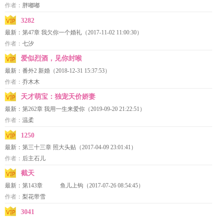
作者：
胖嘟嘟
3282
最新：
第47章 我欠你一个婚礼
（2017-11-02 11:00:30）
作者：
七汐
爱似烈酒，见你封喉
最新：
番外2 新婚
（2018-12-31 15:37:53）
作者：
乔木木
天才萌宝：独宠天价娇妻
最新：
第262章 我用一生来爱你
（2019-09-20 21:22:51）
作者：
温柔
1250
最新：
第三十三章 照大头贴
（2017-04-09 23:01:41）
作者：
后主石儿
截天
最新：
第143章 鱼儿上钩
（2017-07-26 08:54:45）
作者：
梨花带雪
3041