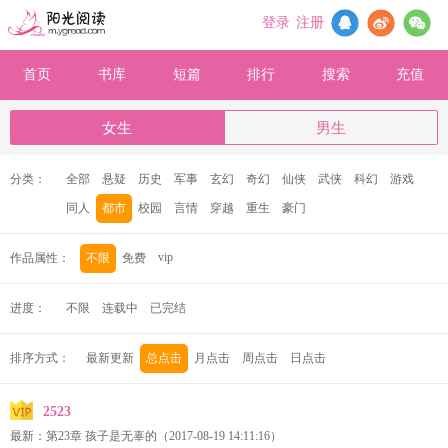
登录
注册
首页
书库
短篇
排行
搜索
充值
女生
男生
分类：
全部
悬疑
历史
军事
玄幻
奇幻
仙侠
武侠
科幻
游戏
同人
都市
校园
言情
穿越
重生
豪门
vip
作品属性：
不限
免费
进度：
不限
连载中
已完结
排序方式：
最新更新
总点击
月点击
周点击
日点击
2523
最新：
第23章 孩子是无辜的
（2017-08-19 14:11:16）