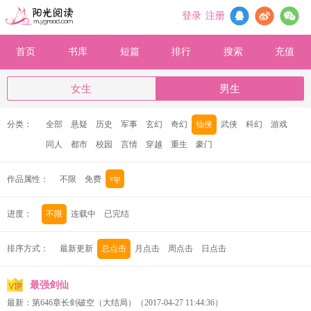
登录
注册
首页
书库
短篇
排行
搜索
充值
女生
男生
分类：
全部
悬疑
历史
军事
玄幻
奇幻
仙侠
武侠
科幻
游戏
同人
都市
校园
言情
穿越
重生
豪门
vip
作品属性：
不限
免费
进度：
不限
连载中
已完结
排序方式：
最新更新
总点击
月点击
周点击
日点击
最强剑仙
最新：
第646章长剑破空（大结局）
（2017-04-27 11:44:36）